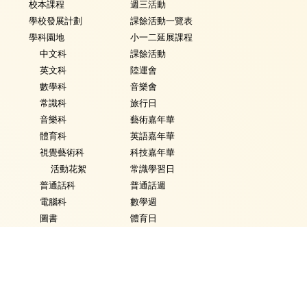
校本課程
週三活動
學校發展計劃
課餘活動一覽表
學科園地
小一二延展課程
中文科
課餘活動
英文科
陸運會
數學科
音樂會
常識科
旅行日
音樂科
藝術嘉年華
體育科
英語嘉年華
視覺藝術科
科技嘉年華
活動花絮
常識學習日
普通話科
普通話週
電腦科
數學週
圖書
體育日
銜接課程
Fancy Dress Day
資優教育
校園點滴
環保教育
家課政策
評估政策