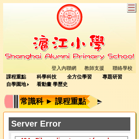
T
登入內聯網
教師支援
聯絡學校
課程重點
科學科技
全方位學習
專題研習
自學園地
看動畫 學歷史
常識科 ► 課程重點