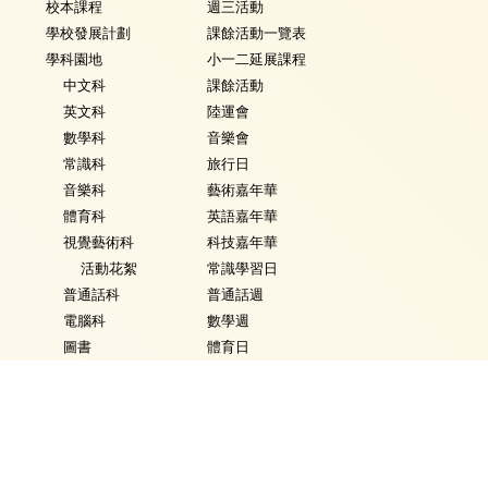
校本課程
週三活動
學校發展計劃
課餘活動一覽表
學科園地
小一二延展課程
中文科
課餘活動
英文科
陸運會
數學科
音樂會
常識科
旅行日
音樂科
藝術嘉年華
體育科
英語嘉年華
視覺藝術科
科技嘉年華
活動花絮
常識學習日
普通話科
普通話週
電腦科
數學週
圖書
體育日
銜接課程
Fancy Dress Day
資優教育
校園點滴
環保教育
家課政策
評估政策