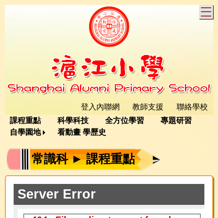
T
登入內聯網
教師支援
聯絡學校
課程重點
科學科技
全方位學習
專題研習
自學園地
看動畫 學歷史
常識科 ► 課程重點