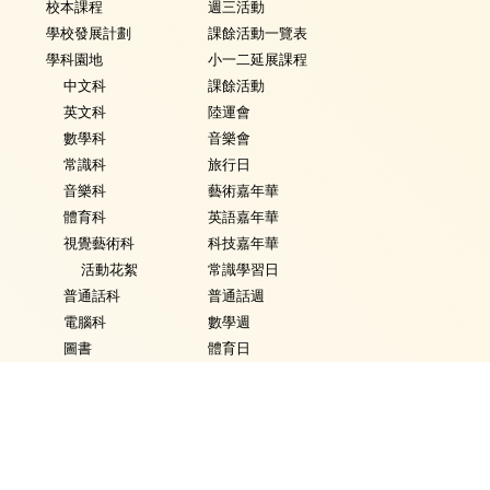
校本課程
週三活動
學校發展計劃
課餘活動一覽表
學科園地
小一二延展課程
中文科
課餘活動
英文科
陸運會
數學科
音樂會
常識科
旅行日
音樂科
藝術嘉年華
體育科
英語嘉年華
視覺藝術科
科技嘉年華
活動花絮
常識學習日
普通話科
普通話週
電腦科
數學週
圖書
體育日
銜接課程
Fancy Dress Day
資優教育
校園點滴
環保教育
家課政策
評估政策