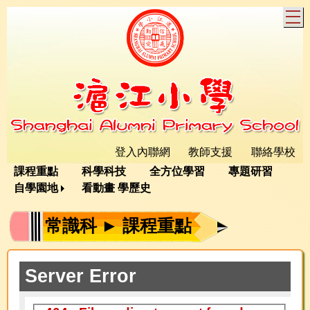
T
登入內聯網
教師支援
聯絡學校
課程重點
科學科技
全方位學習
專題研習
自學園地
看動畫 學歷史
常識科 ► 課程重點