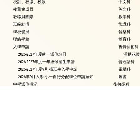
校訓、校徽、校歌
中文科
校董會成員
英文科
教職員團隊
數學科
班級結構
常識科
學校發展
音樂科
聯絡學校
體育科
入學申請
視覺藝術科
2026-2027年度統一派位註冊
活動花絮
2026-2027年度一年級候補生申請
普通話科
2026-2027年度9月 插班生入學申請
電腦科
2026年9月入學 小一自行分配學位申請須知
圖書
中學派位概況
銜接課程
資優教育
環保教育
家課政策
評估政策
校友會
校長的話
校園電視台