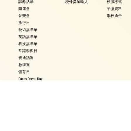
課餘活動
校外獎項輸入
校服樣式
陸運會
午膳資料
音樂會
學校通告
旅行日
藝術嘉年華
英語嘉年華
科技嘉年華
常識學習日
普通話週
數學週
體育日
Fancy Dress Day
校園點滴
學校通告