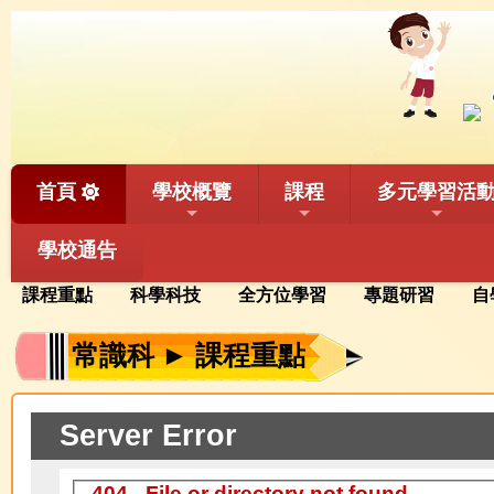
首頁
學校概覽
課程
多元學習活
學校通告
課程重點
科學科技
全方位學習
專題研習
自
常識科 ► 課程重點