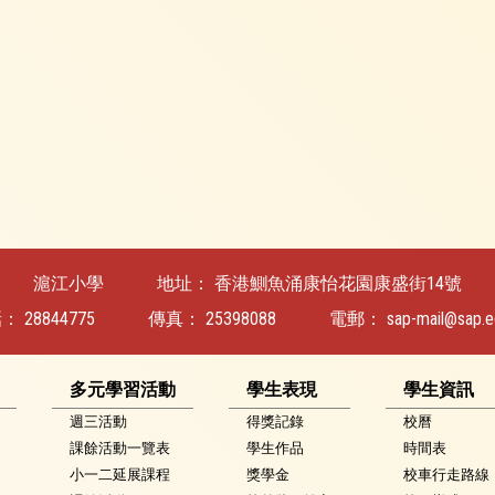
滬江小學
地址：
香港鰂魚涌康怡花園康盛街14號
話：
28844775
傳真：
25398088
電郵：
sap-mail@sap.e
多元學習活動
學生表現
學生資訊
週三活動
得獎記錄
校曆
課餘活動一覽表
學生作品
時間表
小一二延展課程
獎學金
校車行走路線