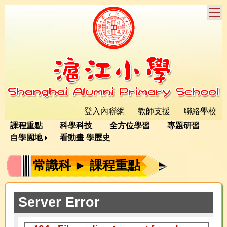
T
登入內聯網
教師支援
聯絡學校
課程重點
科學科技
全方位學習
專題研習
自學園地
看動畫 學歷史
常識科 ► 課程重點