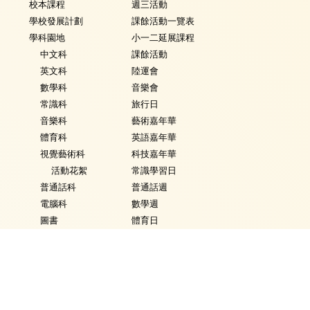
校本課程
週三活動
學校發展計劃
課餘活動一覽表
學科園地
小一二延展課程
中文科
課餘活動
英文科
陸運會
數學科
音樂會
常識科
旅行日
音樂科
藝術嘉年華
體育科
英語嘉年華
視覺藝術科
科技嘉年華
活動花絮
常識學習日
普通話科
普通話週
電腦科
數學週
圖書
體育日
銜接課程
Fancy Dress Day
資優教育
校園點滴
環保教育
家課政策
評估政策