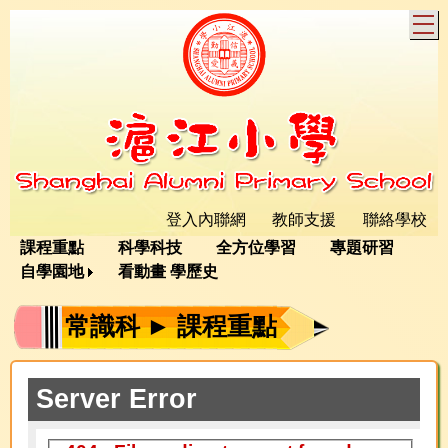
T
登入內聯網
教師支援
聯絡學校
課程重點
科學科技
全方位學習
專題研習
自學園地
看動畫 學歷史
常識科 ► 課程重點