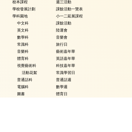
校本課程
週三活動
學校發展計劃
課餘活動一覽表
學科園地
小一二延展課程
中文科
課餘活動
英文科
陸運會
數學科
音樂會
常識科
旅行日
音樂科
藝術嘉年華
體育科
英語嘉年華
視覺藝術科
科技嘉年華
活動花絮
常識學習日
普通話科
普通話週
電腦科
數學週
圖書
體育日
銜接課程
Fancy Dress Day
資優教育
校園點滴
環保教育
家課政策
評估政策