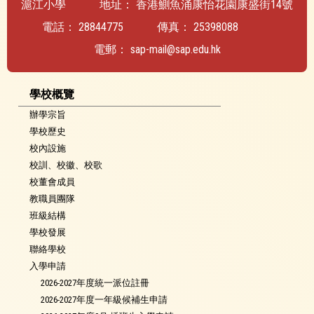
滬江小學
地址：
香港鰂魚涌康怡花園康盛街14號
電話：
28844775
傳真：
25398088
電郵：
sap-mail@sap.edu.hk
學校概覽
辦學宗旨
學校歷史
校內設施
校訓、校徽、校歌
校董會成員
教職員團隊
班級結構
學校發展
聯絡學校
入學申請
2026-2027年度統一派位註冊
2026-2027年度一年級候補生申請