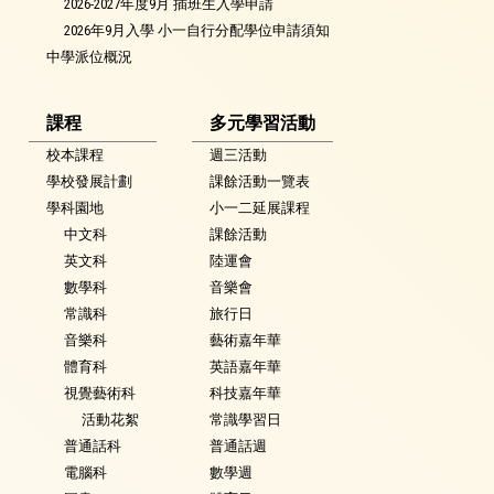
2026-2027年度9月 插班生入學申請
2026年9月入學 小一自行分配學位申請須知
中學派位概況
課程
多元學習活動
校本課程
週三活動
學校發展計劃
課餘活動一覽表
學科園地
小一二延展課程
中文科
課餘活動
英文科
陸運會
數學科
音樂會
常識科
旅行日
音樂科
藝術嘉年華
體育科
英語嘉年華
視覺藝術科
科技嘉年華
活動花絮
常識學習日
普通話科
普通話週
電腦科
數學週