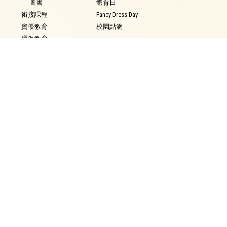
圖書
體育日
銜接課程
Fancy Dress Day
資優教育
校園點滴
環保教育
家課政策
評估政策
學生表現
學生資訊
得獎記錄
校曆
學生作品
時間表
獎學金
校車行走路線
校外獎項輸入
校服樣式
午膳資料
學校通告
學生成長
家教會
服務團隊
最新消息
學生輔導
家長教師會章程