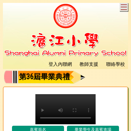
T
登入內聯網
教師支援
聯絡學校
第36屆畢業典禮