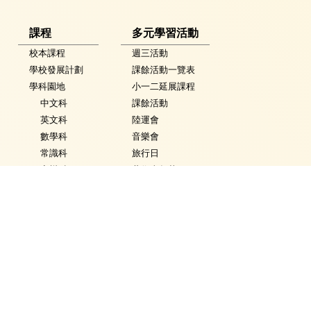
課程
多元學習活動
校本課程
週三活動
學校發展計劃
課餘活動一覽表
學科園地
小一二延展課程
中文科
課餘活動
英文科
陸運會
數學科
音樂會
常識科
旅行日
音樂科
藝術嘉年華
體育科
英語嘉年華
視覺藝術科
科技嘉年華
活動花絮
常識學習日
普通話科
普通話週
電腦科
數學週
圖書
體育日
銜接課程
Fancy Dress Day
資優教育
校園點滴