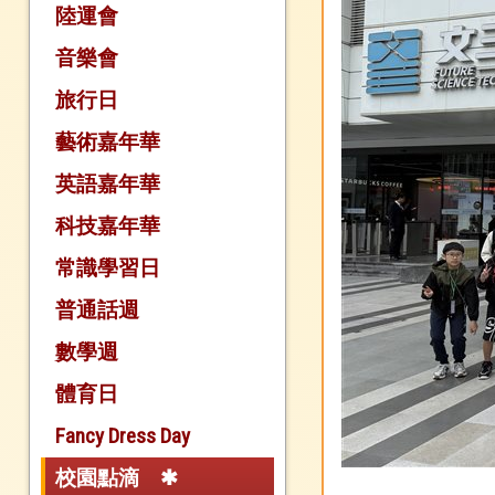
陸運會
音樂會
旅行日
藝術嘉年華
英語嘉年華
科技嘉年華
常識學習日
普通話週
數學週
體育日
Fancy Dress Day
校園點滴