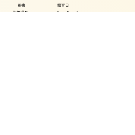
圖書
體育日
銜接課程
Fancy Dress Day
資優教育
校園點滴
環保教育
家課政策
評估政策
學生表現
學生資訊
得獎記錄
校曆
學生作品
時間表
獎學金
校車行走路線
校外獎項輸入
校服樣式
午膳資料
學校通告
學生成長
家教會
服務團隊
最新消息