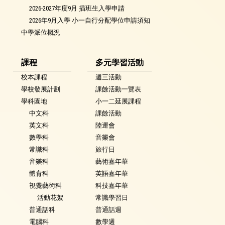
2026-2027年度9月 插班生入學申請
2026年9月入學 小一自行分配學位申請須知
中學派位概況
課程
多元學習活動
校本課程
週三活動
學校發展計劃
課餘活動一覽表
學科園地
小一二延展課程
中文科
課餘活動
英文科
陸運會
數學科
音樂會
常識科
旅行日
音樂科
藝術嘉年華
體育科
英語嘉年華
視覺藝術科
科技嘉年華
活動花絮
常識學習日
普通話科
普通話週
電腦科
數學週