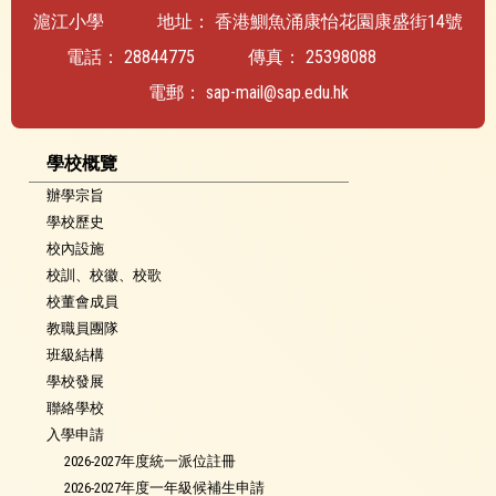
滬江小學
地址：
香港鰂魚涌康怡花園康盛街14號
電話：
28844775
傳真：
25398088
電郵：
sap-mail@sap.edu.hk
學校概覽
辦學宗旨
學校歷史
校內設施
校訓、校徽、校歌
校董會成員
教職員團隊
班級結構
學校發展
聯絡學校
入學申請
2026-2027年度統一派位註冊
2026-2027年度一年級候補生申請