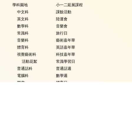
學科園地
小一二延展課程
中文科
課餘活動
英文科
陸運會
數學科
音樂會
常識科
旅行日
音樂科
藝術嘉年華
體育科
英語嘉年華
視覺藝術科
科技嘉年華
活動花絮
常識學習日
普通話科
普通話週
電腦科
數學週
圖書
體育日
銜接課程
Fancy Dress Day
資優教育
校園點滴
環保教育
家課政策
評估政策