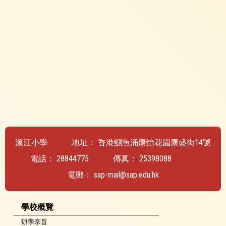
滬江小學
地址：
香港鰂魚涌康怡花園康盛街14號
電話：
28844775
傳真：
25398088
電郵：
sap-mail@sap.edu.hk
學校概覽
辦學宗旨