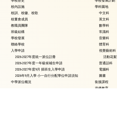
學校歷史
學校發展計劃
校內設施
學科園地
校訓、校徽、校歌
中文科
校董會成員
英文科
教職員團隊
數學科
班級結構
常識科
學校發展
音樂科
聯絡學校
體育科
入學申請
視覺藝術科
2026-2027年度統一派位註冊
活動花絮
2026-2027年度一年級候補生申請
普通話科
2026-2027年度9月 插班生入學申請
電腦科
2026年9月入學 小一自行分配學位申請須知
圖書
中學派位概況
銜接課程
資優教育
環保教育
家課政策
評估政策