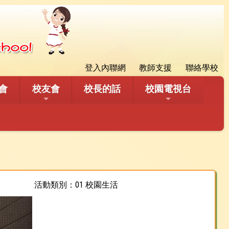
登入內聯網
教師支援
聯絡學校
會
校友會
校長的話
校園電視台
活動類別：01 校園生活