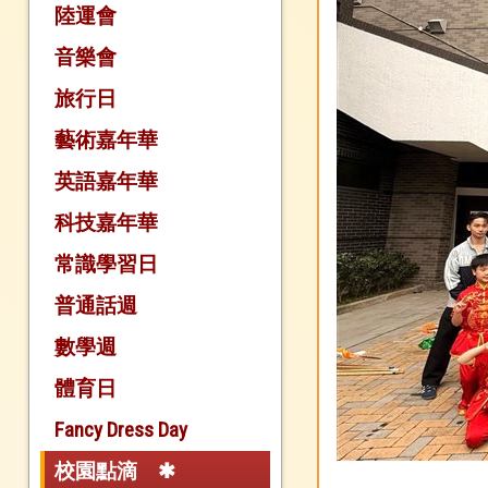
陸運會
音樂會
旅行日
藝術嘉年華
英語嘉年華
科技嘉年華
常識學習日
普通話週
數學週
體育日
Fancy Dress Day
校園點滴