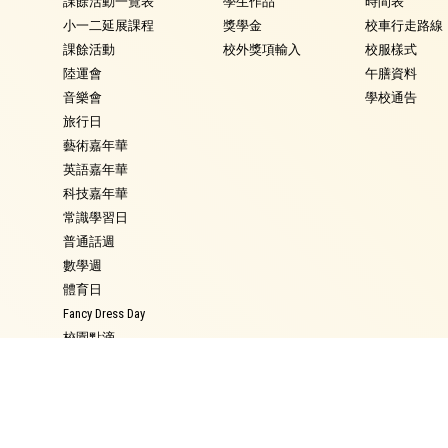
課餘活動一覽表
學生作品
時間表
小一二延展課程
獎學金
校車行走路線
課餘活動
校外獎項輸入
校服樣式
陸運會
午膳資料
音樂會
學校通告
旅行日
藝術嘉年華
英語嘉年華
科技嘉年華
常識學習日
普通話週
數學週
體育日
Fancy Dress Day
校園點滴