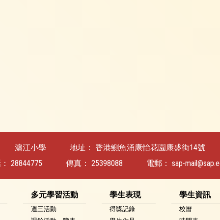
滬江小學
地址：
香港鰂魚涌康怡花園康盛街14號
話：
28844775
傳真：
25398088
電郵：
sap-mail@sap.e
多元學習活動
學生表現
學生資訊
週三活動
得獎記錄
校曆