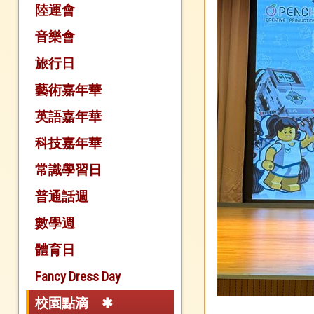
陸運會
音樂會
旅行日
藝術嘉年華
英語嘉年華
科技嘉年華
常識學習日
普通話週
數學週
體育日
Fancy Dress Day
校園點滴