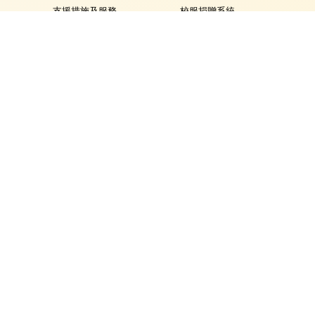
支援措施及服務
校服捐贈系統
校本言語治療服務
聯絡我們
校本教育心理服務
及早識別和輔導計劃
特殊教育需要類別
就學政策