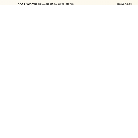
2026-2027年度一年級候補生申請
普通話科
2026-2027年度9月 插班生入學申請
電腦科
2026年9月入學 小一自行分配學位申請須知
圖書
中學派位概況
銜接課程
資優教育
環保教育
家課政策
評估政策
校友會
校長的話
校園電視台
最新消息
簡介
會章
滬江頻道
委員名單
節目回顧
校友名單
節目回顧2025-2026
各屆聯絡人名單
節目回顧2024-2025
回憶集
節目回顧2023-2024
聯絡我們
節目回顧2022-2023
下載資料
節目回顧2021-2022