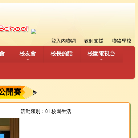
登入內聯網
教師支援
聯絡學校
會
校友會
校長的話
校園電視台
區公開賽
活動類別：01 校園生活