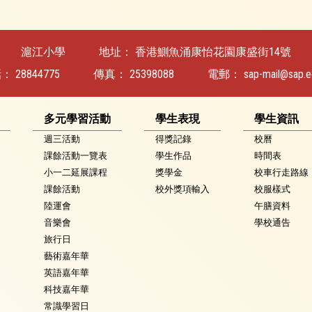
滬江小學
地址：
香港鰂魚涌康怡花園康盛街14號
話：
28844775
傳真：
25398088
電郵：
sap-mail@sap.e
多元學習活動
學生表現
學生資訊
週三活動
得獎記錄
校曆
課餘活動一覽表
學生作品
時間表
小一二延展課程
獎學金
校車行走路線
課餘活動
校外獎項輸入
校服樣式
陸運會
午膳資料
音樂會
學校通告
旅行日
藝術嘉年華
英語嘉年華
科技嘉年華
常識學習日