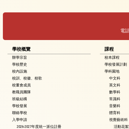
電
學校概覽
課程
辦學宗旨
校本課程
學校歷史
學校發展計劃
校內設施
學科園地
校訓、校徽、校歌
中文科
校董會成員
英文科
教職員團隊
數學科
班級結構
常識科
學校發展
音樂科
聯絡學校
體育科
入學申請
視覺藝術科
2026-2027年度統一派位註冊
活動花絮