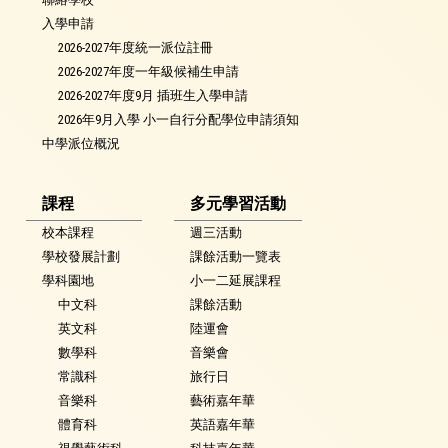
入學申請
2026-2027年度統一派位註冊
2026-2027年度一年級候補生申請
2026-2027年度9月 插班生入學申請
2026年9月入學 小一自行分配學位申請須知
中學派位概況
課程
多元學習活動
校本課程
週三活動
學校發展計劃
課餘活動一覽表
學科園地
小一二延展課程
中文科
課餘活動
英文科
陸運會
數學科
音樂會
常識科
旅行日
音樂科
藝術嘉年華
體育科
英語嘉年華