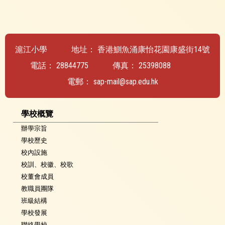
滬江小學
地址：
香港鰂魚涌康怡花園康盛街14號
電話：
28844775
傳真：
25398088
電郵：
sap-mail@sap.edu.hk
學校概覽
辦學宗旨
學校歷史
校內設施
校訓、校徽、校歌
校董會成員
教職員團隊
班級結構
學校發展
聯絡學校