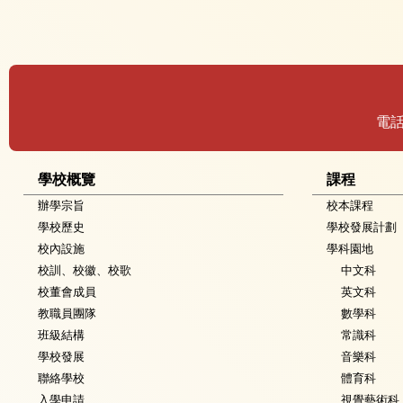
電
學校概覽
課程
辦學宗旨
校本課程
學校歷史
學校發展計劃
校內設施
學科園地
校訓、校徽、校歌
中文科
校董會成員
英文科
教職員團隊
數學科
班級結構
常識科
學校發展
音樂科
聯絡學校
體育科
入學申請
視覺藝術科