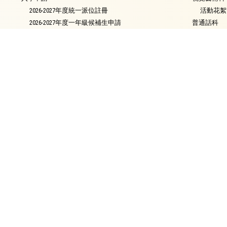
2026-2027年度統一派位註冊
活動花絮
2026-2027年度一年級候補生申請
普通話科
2026-2027年度9月 插班生入學申請
電腦科
2026年9月入學 小一自行分配學位申請須知
圖書
中學派位概況
銜接課程
資優教育
環保教育
家課政策
評估政策
校友會
校長的話
校園電視台
最新消息
簡介
會章
滬江頻道
委員名單
節目回顧
校友名單
節目回顧2025-2026
各屆聯絡人名單
節目回顧2024-2025
回憶集
節目回顧2023-2024
聯絡我們
節目回顧2022-2023