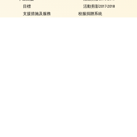
目標
活動剪影2017-2018
支援措施及服務
校服捐贈系統
校本言語治療服務
聯絡我們
校本教育心理服務
及早識別和輔導計劃
特殊教育需要類別
就學政策