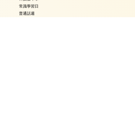
常識學習日
普通話週
數學週
體育日
Fancy Dress Day
校園點滴
學校通告