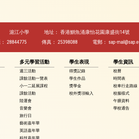
滬江小學
地址：
香港鰂魚涌康怡花園康盛街14號
話：
28844775
傳真：
25398088
電郵：
sap-mail@sap.e
多元學習活動
學生表現
學生資訊
週三活動
得獎記錄
校曆
課餘活動一覽表
學生作品
時間表
小一二延展課程
獎學金
校車行走路線
課餘活動
校外獎項輸入
校服樣式
陸運會
午膳資料
音樂會
學校通告
旅行日
藝術嘉年華
英語嘉年華
科技嘉年華