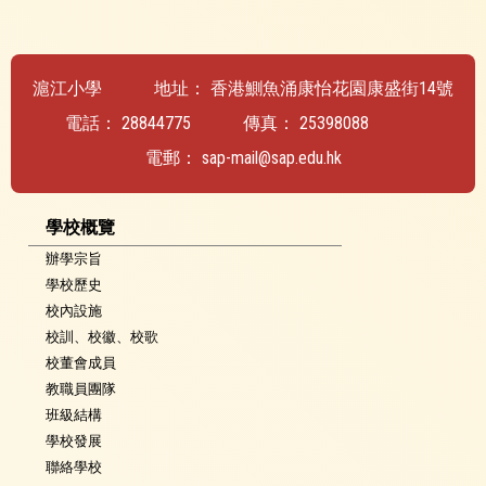
滬江小學
地址：
香港鰂魚涌康怡花園康盛街14號
電話：
28844775
傳真：
25398088
電郵：
sap-mail@sap.edu.hk
學校概覽
辦學宗旨
學校歷史
校內設施
校訓、校徽、校歌
校董會成員
教職員團隊
班級結構
學校發展
聯絡學校