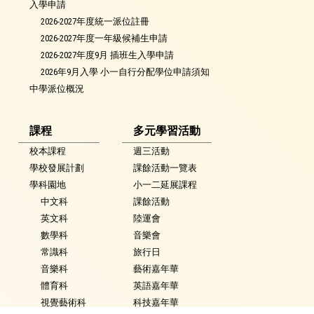
入學申請
2026-2027年度統一派位註冊
2026-2027年度一年級候補生申請
2026-2027年度9月 插班生入學申請
2026年9月入學 小一自行分配學位申請須知
中學派位概況
課程
多元學習活動
校本課程
週三活動
學校發展計劃
課餘活動一覽表
學科園地
小一二延展課程
中文科
課餘活動
英文科
陸運會
數學科
音樂會
常識科
旅行日
音樂科
藝術嘉年華
體育科
英語嘉年華
視覺藝術科
科技嘉年華