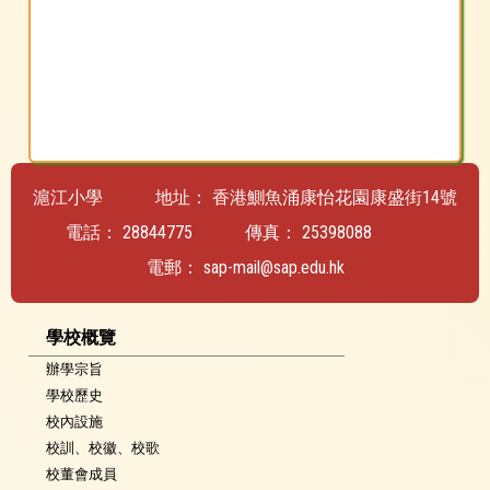
滬江小學
地址：
香港鰂魚涌康怡花園康盛街14號
電話：
28844775
傳真：
25398088
電郵：
sap-mail@sap.edu.hk
學校概覽
辦學宗旨
學校歷史
校內設施
校訓、校徽、校歌
校董會成員