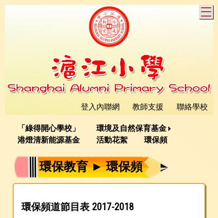
T
登入內聯網
教師支援
聯絡學校
「綠得開心學校」
環境及自然保育基金
港燈清新能源基金
活動花絮
環保頻
環保教育 ► 環保頻
環保頻道節目表 2017-2018