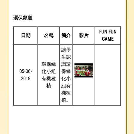
環保頻道
FUN FUN
日期
名稱
簡介
影片
GAME
讓學
生認
環保綠
識環
05-06-
化小組
保綠
2018
有機種
化小
植
組有
機種
植。