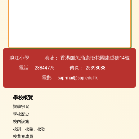
滬江小學
地址：
香港鰂魚涌康怡花園康盛街14號
電話：
28844775
傳真：
25398088
電郵：
sap-mail@sap.edu.hk
學校概覽
辦學宗旨
學校歷史
校內設施
校訓、校徽、校歌
校董會成員