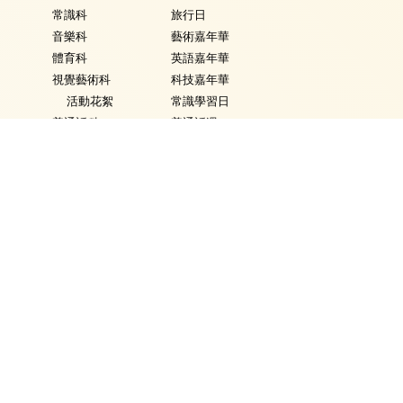
常識科
旅行日
音樂科
藝術嘉年華
體育科
英語嘉年華
視覺藝術科
科技嘉年華
活動花絮
常識學習日
普通話科
普通話週
電腦科
數學週
圖書
體育日
銜接課程
Fancy Dress Day
資優教育
校園點滴
環保教育
家課政策
評估政策
學生表現
學生資訊
得獎記錄
校曆
學生作品
時間表
獎學金
校車行走路線