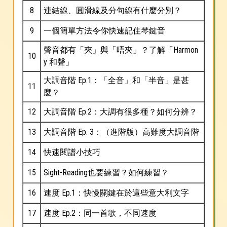
8
連結線、圓滑線及分句線有什麼分別？
9
一個簡單方法令你快速記住琴鍵音
聲音都有「夾」與「唔夾」？了解「Harmon
10
y 和聲」
大調音階 Ep.1：「全音」和「半音」是甚
11
麼？
12
大調音階 Ep.2：大調有很多種？如何分辨？
13
大調音階 Ep. 3：（進階版）高難度大調音階
14
快速閱譜小技巧
15
Sight-Reading也要練習？如何練習？
16
速度 Ep.1：快慢關鍵在於這些意大利文字
17
速度 Ep.2：同一首歌，不同速度