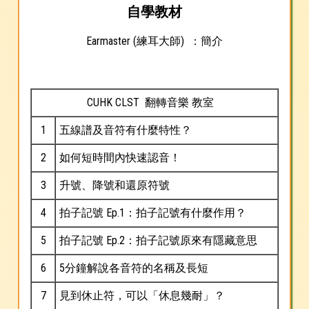
自學教材
Earmaster (練耳大師)
：
簡介
CUHK CLST 翻轉音樂 教室
1
五線譜及音符有什麼特性？
2
如何短時間內快速認音！
3
升號、降號和還原符號
4
拍子記號 Ep.1：拍子記號有什麼作用？
5
拍子記號 Ep.2：拍子記號原來有隱藏意思
6
5分鐘解說各音符的名稱及長短
7
見到休止符，可以「休息幾耐」？