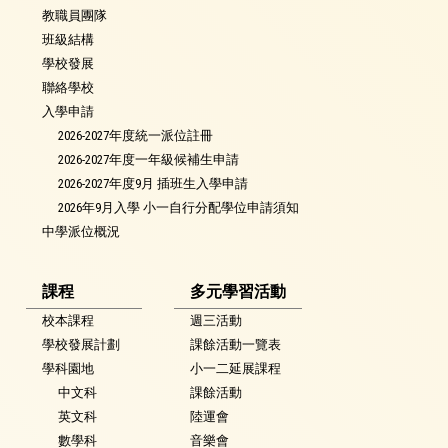
教職員團隊
班級結構
學校發展
聯絡學校
入學申請
2026-2027年度統一派位註冊
2026-2027年度一年級候補生申請
2026-2027年度9月 插班生入學申請
2026年9月入學 小一自行分配學位申請須知
中學派位概況
課程
多元學習活動
校本課程
週三活動
學校發展計劃
課餘活動一覽表
學科園地
小一二延展課程
中文科
課餘活動
英文科
陸運會
數學科
音樂會