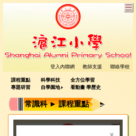
T
登入內聯網
教師支援
聯絡學校
課程重點
科學科技
全方位學習
專題研習
自學園地
看動畫 學歷史
常識科 ► 課程重點