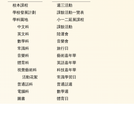
校本課程
週三活動
學校發展計劃
課餘活動一覽表
學科園地
小一二延展課程
中文科
課餘活動
英文科
陸運會
數學科
音樂會
常識科
旅行日
音樂科
藝術嘉年華
體育科
英語嘉年華
視覺藝術科
科技嘉年華
活動花絮
常識學習日
普通話科
普通話週
電腦科
數學週
圖書
體育日
銜接課程
Fancy Dress Day
資優教育
校園點滴
環保教育
家課政策