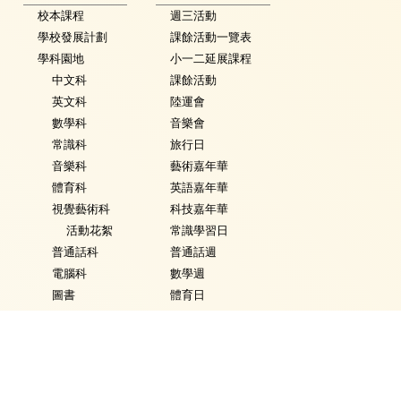
校本課程
週三活動
學校發展計劃
課餘活動一覽表
學科園地
小一二延展課程
中文科
課餘活動
英文科
陸運會
數學科
音樂會
常識科
旅行日
音樂科
藝術嘉年華
體育科
英語嘉年華
視覺藝術科
科技嘉年華
活動花絮
常識學習日
普通話科
普通話週
電腦科
數學週
圖書
體育日
銜接課程
Fancy Dress Day
資優教育
校園點滴
環保教育
家課政策