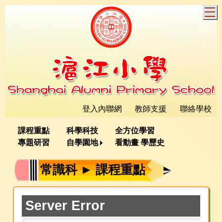
T
登入內聯網
教師支援
聯絡學校
課程重點
科學科技
全方位學習
專題研習
自學園地
看動畫 學歷史
常識科 ► 課程重點