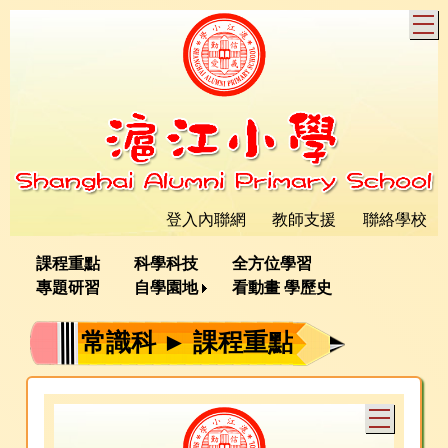
T
登入內聯網
教師支援
聯絡學校
課程重點
科學科技
全方位學習
專題研習
自學園地
看動畫 學歷史
常識科 ► 課程重點