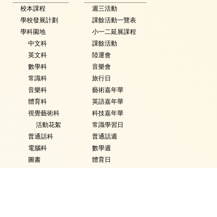
校本課程
週三活動
學校發展計劃
課餘活動一覽表
學科園地
小一二延展課程
中文科
課餘活動
英文科
陸運會
數學科
音樂會
常識科
旅行日
音樂科
藝術嘉年華
體育科
英語嘉年華
視覺藝術科
科技嘉年華
活動花絮
常識學習日
普通話科
普通話週
電腦科
數學週
圖書
體育日
銜接課程
Fancy Dress Day
資優教育
校園點滴
環保教育
家課政策