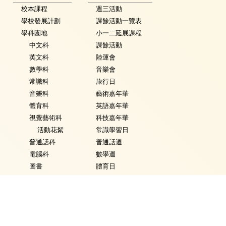
校本課程
週三活動
學校發展計劃
課餘活動一覽表
學科園地
小一二延展課程
中文科
課餘活動
英文科
陸運會
數學科
音樂會
常識科
旅行日
音樂科
藝術嘉年華
體育科
英語嘉年華
視覺藝術科
科技嘉年華
活動花絮
常識學習日
普通話科
普通話週
電腦科
數學週
圖書
體育日
銜接課程
Fancy Dress Day
資優教育
校園點滴
環保教育
家課政策