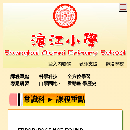
T
登入內聯網
教師支援
聯絡學校
課程重點
科學科技
全方位學習
專題研習
自學園地
看動畫 學歷史
常識科 ► 課程重點