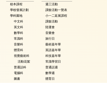
校本課程
週三活動
學校發展計劃
課餘活動一覽表
學科園地
小一二延展課程
中文科
課餘活動
英文科
陸運會
數學科
音樂會
常識科
旅行日
音樂科
藝術嘉年華
體育科
英語嘉年華
視覺藝術科
科技嘉年華
活動花絮
常識學習日
普通話科
普通話週
電腦科
數學週
圖書
體育日
銜接課程
Fancy Dress Day
資優教育
校園點滴
環保教育
家課政策