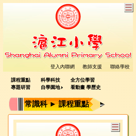
T
登入內聯網
教師支援
聯絡學校
課程重點
科學科技
全方位學習
專題研習
自學園地
看動畫 學歷史
常識科 ► 課程重點