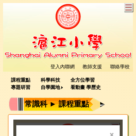
T
登入內聯網
教師支援
聯絡學校
課程重點
科學科技
全方位學習
專題研習
自學園地
看動畫 學歷史
常識科 ► 課程重點