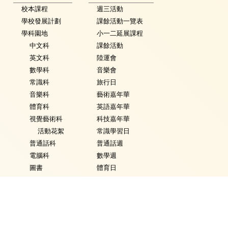
校本課程
週三活動
學校發展計劃
課餘活動一覽表
學科園地
小一二延展課程
中文科
課餘活動
英文科
陸運會
數學科
音樂會
常識科
旅行日
音樂科
藝術嘉年華
體育科
英語嘉年華
視覺藝術科
科技嘉年華
活動花絮
常識學習日
普通話科
普通話週
電腦科
數學週
圖書
體育日
銜接課程
Fancy Dress Day
資優教育
校園點滴
環保教育
家課政策