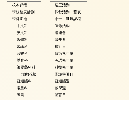
校本課程
週三活動
學校發展計劃
課餘活動一覽表
學科園地
小一二延展課程
中文科
課餘活動
英文科
陸運會
數學科
音樂會
常識科
旅行日
音樂科
藝術嘉年華
體育科
英語嘉年華
視覺藝術科
科技嘉年華
活動花絮
常識學習日
普通話科
普通話週
電腦科
數學週
圖書
體育日
銜接課程
Fancy Dress Day
資優教育
校園點滴
環保教育
家課政策