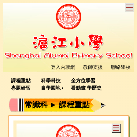
T
登入內聯網
教師支援
聯絡學校
課程重點
科學科技
全方位學習
專題研習
自學園地
看動畫 學歷史
常識科 ► 課程重點