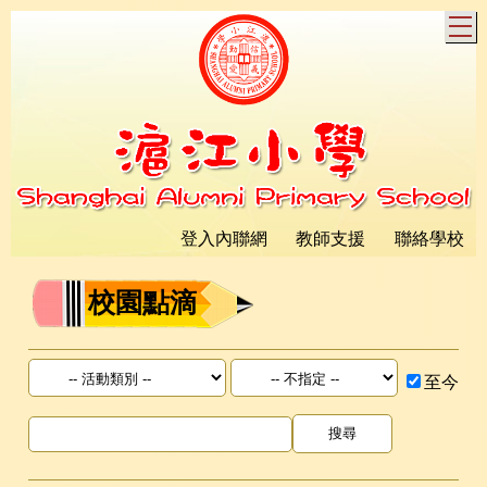
T
登入內聯網
教師支援
聯絡學校
校園點滴
至今