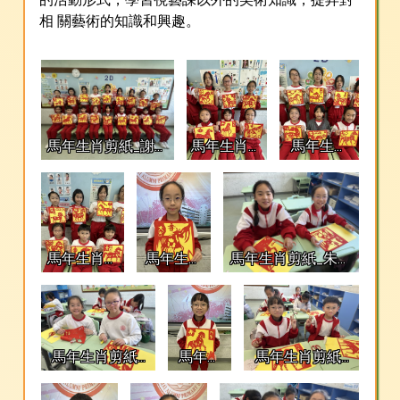
相 關藝術的知識和興趣。
馬年生肖剪紙_謝釨
馬年生肖剪
馬年生肖
澄_葛師藍_劉梓甄_
紙_朱藝杉_
剪紙_余穎
余穎翹_梁智如_尤
盧睿心_梁
翹_梁智如
瑋維_朱藝杉_盧睿
逸曈_施純
_尤瑋維_
心_梁逸曈_許熙曈_
心_吳曉嵐_
余鎧澄_朱
吳駿鶱_趙芊慧_余
王彥柔
翠恩_施純
馬年生肖剪
馬年生肖
馬年生肖剪紙_朱藝
鎧澄_朱翠恩_施純
懿
紙_謝釨澄_
剪紙_王彥
杉_王彥柔
懿_施純心_吳曉嵐_
葛師藍_劉
柔
王彥柔
梓甄_許熙
曈_吳駿鶱_
馬年生肖剪紙_
馬年生
馬年生肖剪紙_
趙芊慧
余鎧澄_盧睿心
肖剪紙_
吳曉嵐_吳駿鶱_
吳曉嵐