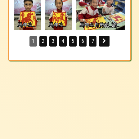
馬年生肖
馬年生肖
馬年生肖剪紙_施純
剪紙_吳駿
剪紙_施純
懿_施純心_
鶱
懿
1
2
3
4
5
6
7