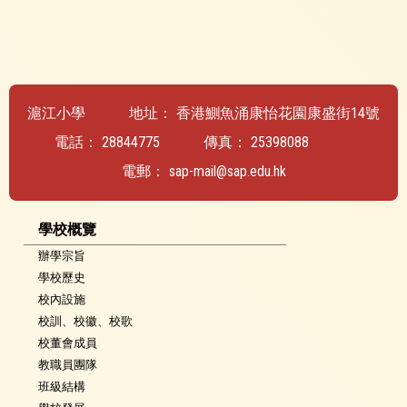
滬江小學
地址：
香港鰂魚涌康怡花園康盛街14號
電話：
28844775
傳真：
25398088
電郵：
sap-mail@sap.edu.hk
學校概覽
辦學宗旨
學校歷史
校內設施
校訓、校徽、校歌
校董會成員
教職員團隊
班級結構