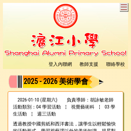
T
登入內聯網
教師支援
聯絡學校
2025 - 2026 美術學會
2026-01-10 (星期六)
負責導師：胡詠敏老師
活動類別：04 學習活動
¦
視覺藝術科
¦
03 學
生活動
¦
週三活動
透過教授中國剪紙和西洋書法，讓學生以輕鬆愉快
的活動形式，學習視藝課以外的美術知識，提昇對