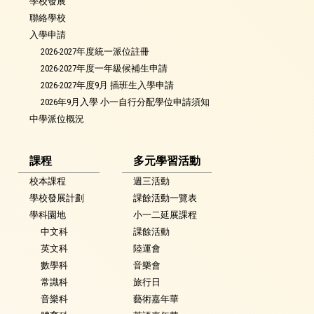
學校發展
聯絡學校
入學申請
2026-2027年度統一派位註冊
2026-2027年度一年級候補生申請
2026-2027年度9月 插班生入學申請
2026年9月入學 小一自行分配學位申請須知
中學派位概況
課程
多元學習活動
校本課程
週三活動
學校發展計劃
課餘活動一覽表
學科園地
小一二延展課程
中文科
課餘活動
英文科
陸運會
數學科
音樂會
常識科
旅行日
音樂科
藝術嘉年華