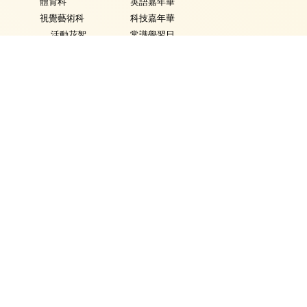
體育科
英語嘉年華
視覺藝術科
科技嘉年華
活動花絮
常識學習日
普通話科
普通話週
電腦科
數學週
圖書
體育日
銜接課程
Fancy Dress Day
資優教育
校園點滴
環保教育
家課政策
評估政策
學生表現
學生資訊
得獎記錄
校曆
學生作品
時間表
獎學金
校車行走路線
校外獎項輸入
校服樣式
午膳資料