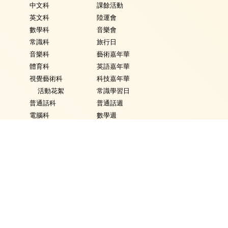
中文科
課餘活動
英文科
陸運會
數學科
音樂會
常識科
旅行日
音樂科
藝術嘉年華
體育科
英語嘉年華
視覺藝術科
科技嘉年華
活動花絮
常識學習日
普通話科
普通話週
電腦科
數學週
圖書
體育日
銜接課程
Fancy Dress Day
資優教育
校園點滴
環保教育
家課政策
評估政策
學生表現
學生資訊