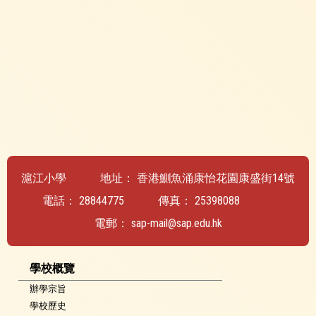
滬江小學
地址：
香港鰂魚涌康怡花園康盛街14號
電話：
28844775
傳真：
25398088
電郵：
sap-mail@sap.edu.hk
學校概覽
辦學宗旨
學校歷史