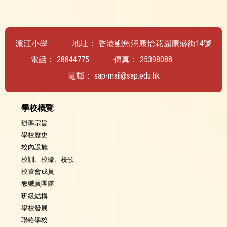
滬江小學
地址：
香港鰂魚涌康怡花園康盛街14號
電話：
28844775
傳真：
25398088
電郵：
sap-mail@sap.edu.hk
學校概覽
辦學宗旨
學校歷史
校內設施
校訓、校徽、校歌
校董會成員
教職員團隊
班級結構
學校發展
聯絡學校