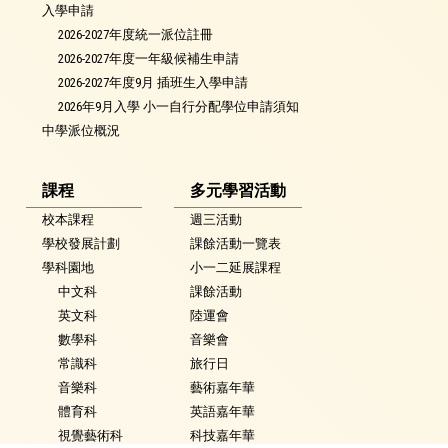
入學申請
2026-2027年度統一派位註冊
2026-2027年度一年級候補生申請
2026-2027年度9月 插班生入學申請
2026年9月入學 小一自行分配學位申請須知
中學派位概況
課程
多元學習活動
校本課程
週三活動
學校發展計劃
課餘活動一覽表
學科園地
小一二延展課程
中文科
課餘活動
英文科
陸運會
數學科
音樂會
常識科
旅行日
音樂科
藝術嘉年華
體育科
英語嘉年華
視覺藝術科
科技嘉年華