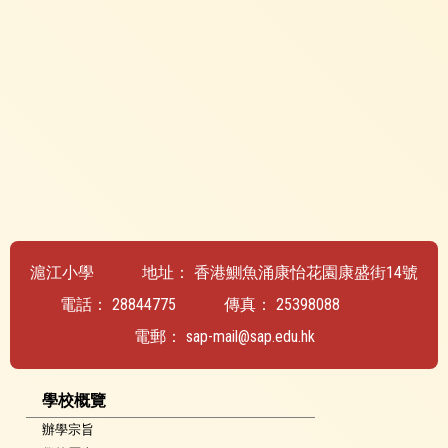
滬江小學
地址：
香港鰂魚涌康怡花園康盛街14號
電話：
28844775
傳真：
25398088
電郵：
sap-mail@sap.edu.hk
學校概覽
辦學宗旨