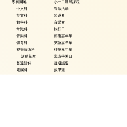
學科園地
小一二延展課程
中文科
課餘活動
英文科
陸運會
數學科
音樂會
常識科
旅行日
音樂科
藝術嘉年華
體育科
英語嘉年華
視覺藝術科
科技嘉年華
活動花絮
常識學習日
普通話科
普通話週
電腦科
數學週
圖書
體育日
銜接課程
Fancy Dress Day
資優教育
校園點滴
環保教育
家課政策
評估政策