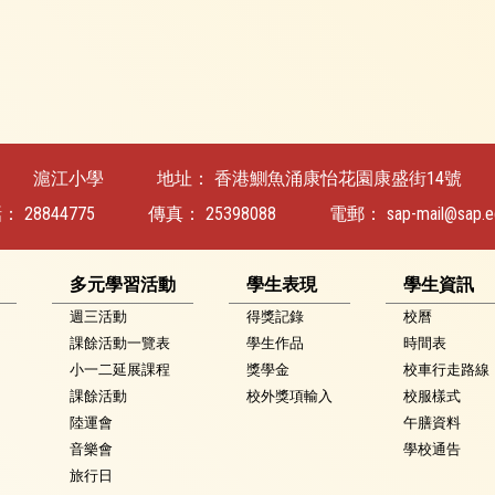
滬江小學
地址：
香港鰂魚涌康怡花園康盛街14號
話：
28844775
傳真：
25398088
電郵：
sap-mail@sap.e
多元學習活動
學生表現
學生資訊
週三活動
得獎記錄
校曆
課餘活動一覽表
學生作品
時間表
小一二延展課程
獎學金
校車行走路線
課餘活動
校外獎項輸入
校服樣式
陸運會
午膳資料
音樂會
學校通告
旅行日