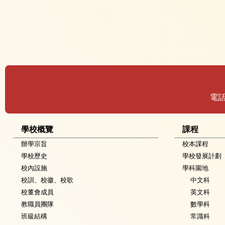
電
學校概覽
課程
辦學宗旨
校本課程
學校歷史
學校發展計劃
校內設施
學科園地
校訓、校徽、校歌
中文科
校董會成員
英文科
教職員團隊
數學科
班級結構
常識科