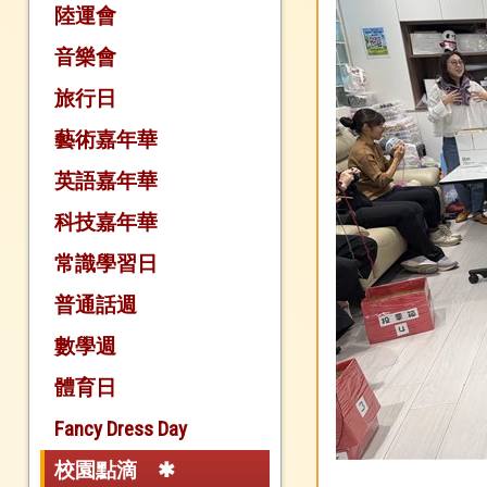
陸運會
音樂會
旅行日
藝術嘉年華
英語嘉年華
科技嘉年華
常識學習日
普通話週
數學週
體育日
Fancy Dress Day
校園點滴