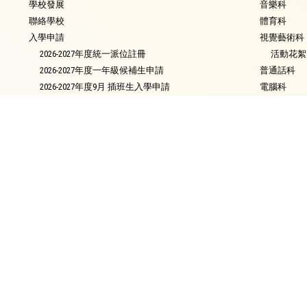
學校發展
音樂科
聯絡學校
體育科
入學申請
視覺藝術科
2026-2027年度統一派位註冊
活動花絮
2026-2027年度一年級候補生申請
普通話科
2026-2027年度9月 插班生入學申請
電腦科
2026年9月入學 小一自行分配學位申請須知
圖書
中學派位概況
銜接課程
資優教育
環保教育
家課政策
評估政策
校友會
校長的話
校園電視台
最新消息
簡介
會章
滬江頻道
委員名單
節目回顧
校友名單
節目回顧2025-2026