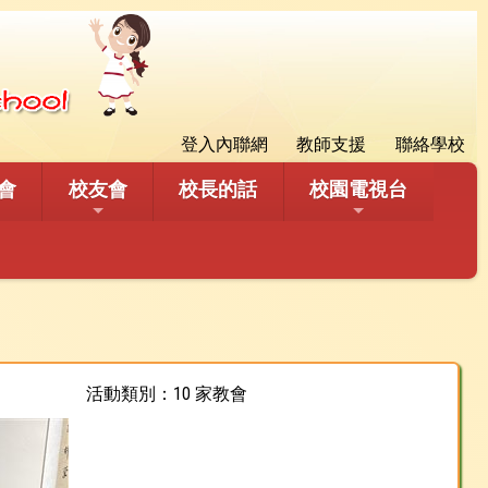
登入內聯網
教師支援
聯絡學校
會
校友會
校長的話
校園電視台
活動類別：10 家教會