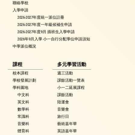
聯絡學校
入學申請
2026-2027年度統一派位註冊
2026-2027年度一年級候補生申請
2026-2027年度9月 插班生入學申請
2026年9月入學 小一自行分配學位申請須知
中學派位概況
課程
多元學習活動
校本課程
週三活動
學校發展計劃
課餘活動一覽表
學科園地
小一二延展課程
中文科
課餘活動
英文科
陸運會
數學科
音樂會
常識科
旅行日
音樂科
藝術嘉年華
體育科
英語嘉年華