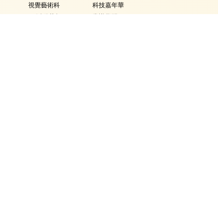
視覺藝術科
科技嘉年華
活動花絮
常識學習日
普通話科
普通話週
電腦科
數學週
圖書
體育日
銜接課程
Fancy Dress Day
資優教育
校園點滴
環保教育
家課政策
評估政策
學生表現
學生資訊
得獎記錄
校曆
學生作品
時間表
獎學金
校車行走路線
校外獎項輸入
校服樣式
午膳資料
學校通告