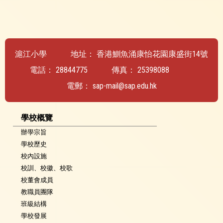
滬江小學
地址：
香港鰂魚涌康怡花園康盛街14號
電話：
28844775
傳真：
25398088
電郵：
sap-mail@sap.edu.hk
學校概覽
辦學宗旨
學校歷史
校內設施
校訓、校徽、校歌
校董會成員
教職員團隊
班級結構
學校發展