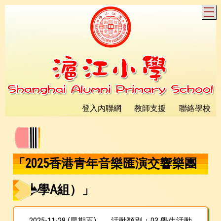
T
登入內聯網
教師支援
聯絡學校
「2025香港青年音樂匯演交響樂團
（小學A組）」
2025-11-28 (星期五)
活動類別：03 學生活動