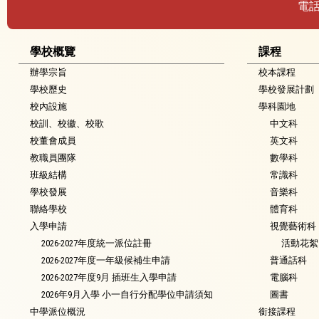
電
學校概覽
課程
辦學宗旨
校本課程
學校歷史
學校發展計劃
校內設施
學科園地
校訓、校徽、校歌
中文科
校董會成員
英文科
教職員團隊
數學科
班級結構
常識科
學校發展
音樂科
聯絡學校
體育科
入學申請
視覺藝術科
2026-2027年度統一派位註冊
活動花絮
2026-2027年度一年級候補生申請
普通話科
2026-2027年度9月 插班生入學申請
電腦科
2026年9月入學 小一自行分配學位申請須知
圖書
中學派位概況
銜接課程