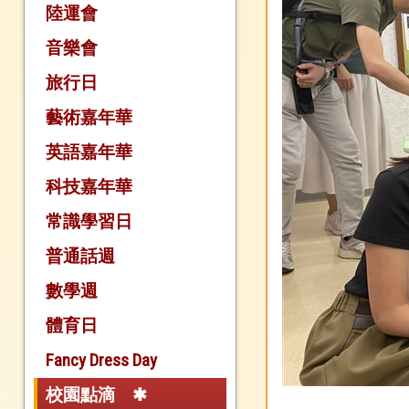
陸運會
音樂會
旅行日
藝術嘉年華
英語嘉年華
科技嘉年華
常識學習日
普通話週
數學週
體育日
Fancy Dress Day
校園點滴