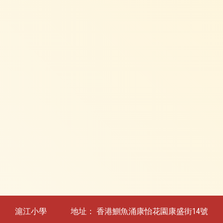
滬江小學
地址：
香港鰂魚涌康怡花園康盛街14號