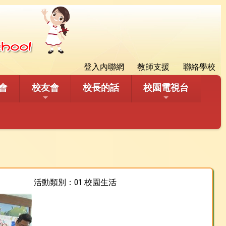
登入內聯網
教師支援
聯絡學校
會
校友會
校長的話
校園電視台
活動類別：01 校園生活