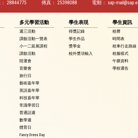
話：
28844775
傳真：
25398088
電郵：
sap-mail@sap.e
多元學習活動
學生表現
學生資訊
週三活動
得獎記錄
校曆
課餘活動一覽表
學生作品
時間表
小一二延展課程
獎學金
校車行走路線
課餘活動
校外獎項輸入
校服樣式
陸運會
午膳資料
音樂會
學校通告
旅行日
藝術嘉年華
英語嘉年華
科技嘉年華
常識學習日
普通話週
數學週
體育日
Fancy Dress Day