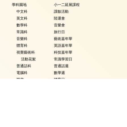
學科園地
小一二延展課程
中文科
課餘活動
英文科
陸運會
數學科
音樂會
常識科
旅行日
音樂科
藝術嘉年華
體育科
英語嘉年華
視覺藝術科
科技嘉年華
活動花絮
常識學習日
普通話科
普通話週
電腦科
數學週
圖書
體育日
銜接課程
Fancy Dress Day
資優教育
校園點滴
環保教育
家課政策
評估政策