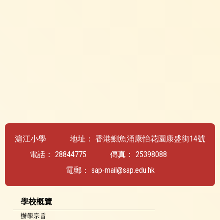
滬江小學
地址：
香港鰂魚涌康怡花園康盛街14號
電話：
28844775
傳真：
25398088
電郵：
sap-mail@sap.edu.hk
學校概覽
辦學宗旨