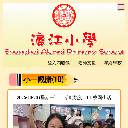
T
登入內聯網
教師支援
聯絡學校
小一觀膳(1B)
2025-10-20 (星期一)
活動類別：01 校園生活