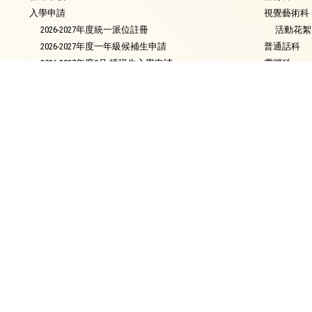
入學申請
視覺藝術科
2026-2027年度統一派位註冊
活動花絮
2026-2027年度一年級候補生申請
普通話科
2026-2027年度9月 插班生入學申請
電腦科
2026年9月入學 小一自行分配學位申請須知
圖書
中學派位概況
銜接課程
資優教育
環保教育
家課政策
評估政策
校友會
校長的話
校園電視台
最新消息
簡介
會章
滬江頻道
委員名單
節目回顧
校友名單
節目回顧2025-2026
各屆聯絡人名單
節目回顧2024-2025
回憶集
節目回顧2023-2024