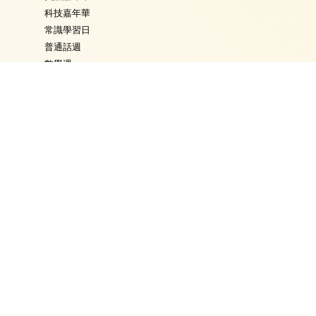
科技嘉年華
常識學習日
普通話週
數學週
體育日
Fancy Dress Day
校園點滴
學校通告