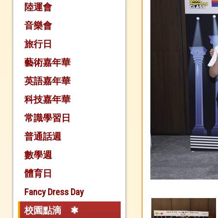
陸運會
音樂會
旅行日
藝術嘉年華
英語嘉年華
科技嘉年華
常識學習日
普通話週
數學週
體育日
Fancy Dress Day
校園點滴