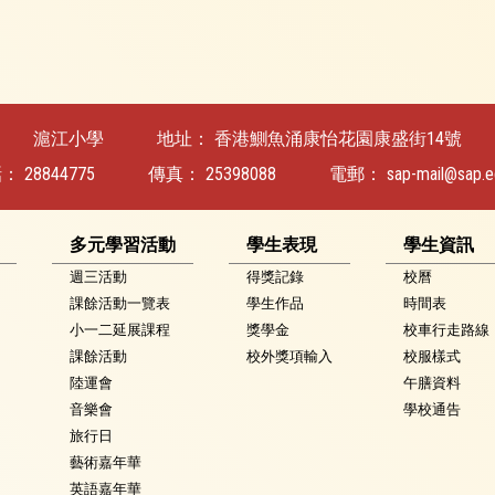
滬江小學
地址：
香港鰂魚涌康怡花園康盛街14號
話：
28844775
傳真：
25398088
電郵：
sap-mail@sap.e
多元學習活動
學生表現
學生資訊
週三活動
得獎記錄
校曆
課餘活動一覽表
學生作品
時間表
小一二延展課程
獎學金
校車行走路線
課餘活動
校外獎項輸入
校服樣式
陸運會
午膳資料
音樂會
學校通告
旅行日
藝術嘉年華
英語嘉年華