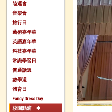
陸運會
音樂會
旅行日
藝術嘉年華
英語嘉年華
科技嘉年華
常識學習日
普通話週
數學週
體育日
Fancy Dress Day
校園點滴