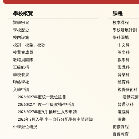
學校概覽
課程
辦學宗旨
校本課程
學校歷史
學校發展計劃
校內設施
學科園地
校訓、校徽、校歌
中文科
校董會成員
英文科
教職員團隊
數學科
班級結構
常識科
學校發展
音樂科
聯絡學校
體育科
入學申請
視覺藝術科
2026-2027年度統一派位註冊
活動花絮
2026-2027年度一年級候補生申請
普通話科
2026-2027年度9月 插班生入學申請
電腦科
2026年9月入學 小一自行分配學位申請須知
圖書
中學派位概況
銜接課程
資優教育