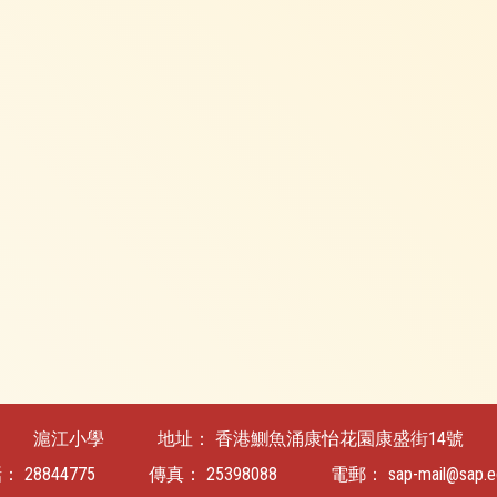
滬江小學
地址：
香港鰂魚涌康怡花園康盛街14號
話：
28844775
傳真：
25398088
電郵：
sap-mail@sap.e