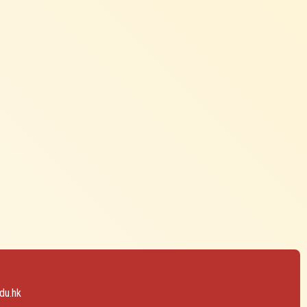
du.hk