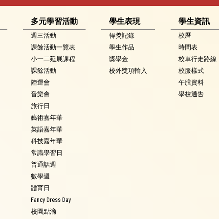
多元學習活動
學生表現
學生資訊
週三活動
得獎記錄
校曆
課餘活動一覽表
學生作品
時間表
小一二延展課程
獎學金
校車行走路線
課餘活動
校外獎項輸入
校服樣式
陸運會
午膳資料
音樂會
學校通告
旅行日
藝術嘉年華
英語嘉年華
科技嘉年華
常識學習日
普通話週
數學週
體育日
Fancy Dress Day
校園點滴