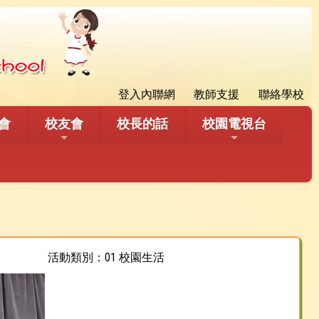
登入內聯網
教師支援
聯絡學校
會
校友會
校長的話
校園電視台
活動類別：01 校園生活