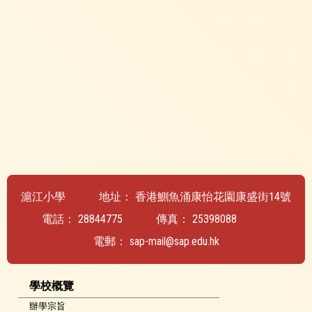
滬江小學
地址：
香港鰂魚涌康怡花園康盛街14號
電話：
28844775
傳真：
25398088
電郵：
sap-mail@sap.edu.hk
學校概覽
辦學宗旨