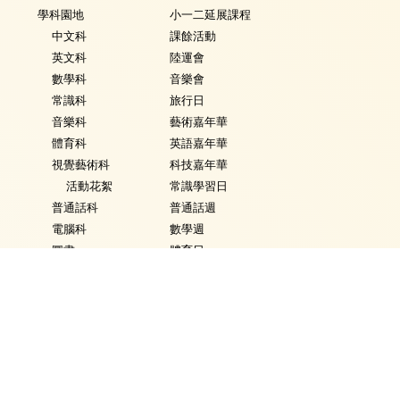
學科園地
小一二延展課程
中文科
課餘活動
英文科
陸運會
數學科
音樂會
常識科
旅行日
音樂科
藝術嘉年華
體育科
英語嘉年華
視覺藝術科
科技嘉年華
活動花絮
常識學習日
普通話科
普通話週
電腦科
數學週
圖書
體育日
銜接課程
Fancy Dress Day
資優教育
校園點滴
環保教育
家課政策
評估政策