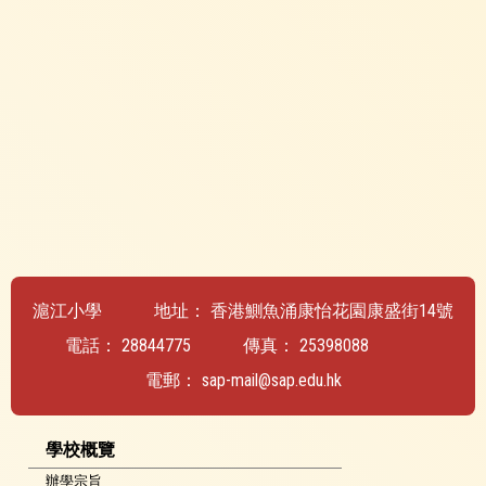
滬江小學
地址：
香港鰂魚涌康怡花園康盛街14號
電話：
28844775
傳真：
25398088
電郵：
sap-mail@sap.edu.hk
學校概覽
辦學宗旨