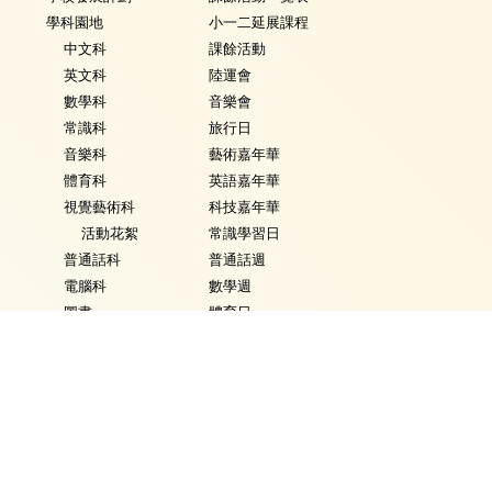
學科園地
小一二延展課程
中文科
課餘活動
英文科
陸運會
數學科
音樂會
常識科
旅行日
音樂科
藝術嘉年華
體育科
英語嘉年華
視覺藝術科
科技嘉年華
活動花絮
常識學習日
普通話科
普通話週
電腦科
數學週
圖書
體育日
銜接課程
Fancy Dress Day
資優教育
校園點滴
環保教育
家課政策
評估政策