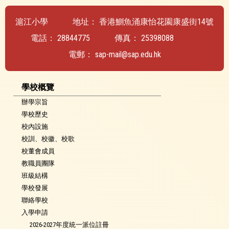
滬江小學
地址：
香港鰂魚涌康怡花園康盛街14號
電話：
28844775
傳真：
25398088
電郵：
sap-mail@sap.edu.hk
學校概覽
辦學宗旨
學校歷史
校內設施
校訓、校徽、校歌
校董會成員
教職員團隊
班級結構
學校發展
聯絡學校
入學申請
2026-2027年度統一派位註冊