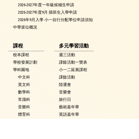
2026-2027年度一年級候補生申請
2026-2027年度9月 插班生入學申請
2026年9月入學 小一自行分配學位申請須知
中學派位概況
課程
多元學習活動
校本課程
週三活動
學校發展計劃
課餘活動一覽表
學科園地
小一二延展課程
中文科
課餘活動
英文科
陸運會
數學科
音樂會
常識科
旅行日
音樂科
藝術嘉年華
體育科
英語嘉年華
視覺藝術科
科技嘉年華
活動花絮
常識學習日
普通話科
普通話週