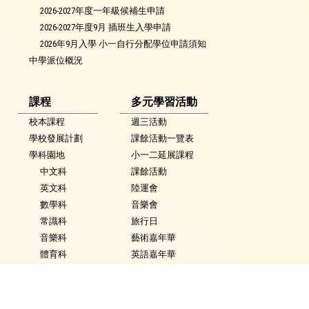
2026-2027年度一年級候補生申請
2026-2027年度9月 插班生入學申請
2026年9月入學 小一自行分配學位申請須知
中學派位概況
課程
多元學習活動
校本課程
週三活動
學校發展計劃
課餘活動一覽表
學科園地
小一二延展課程
中文科
課餘活動
英文科
陸運會
數學科
音樂會
常識科
旅行日
音樂科
藝術嘉年華
體育科
英語嘉年華
視覺藝術科
科技嘉年華
活動花絮
常識學習日
普通話科
普通話週