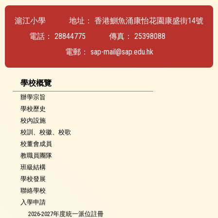
滬江小學
地址：
香港鰂魚涌康怡花園康盛街14號
電話：
28844775
傳真：
25398088
電郵：
sap-mail@sap.edu.hk
學校概覽
辦學宗旨
學校歷史
校內設施
校訓、校徽、校歌
校董會成員
教職員團隊
班級結構
學校發展
聯絡學校
入學申請
2026-2027年度統一派位註冊