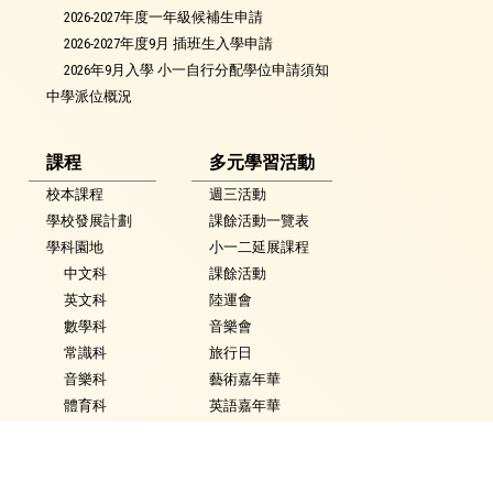
2026-2027年度一年級候補生申請
2026-2027年度9月 插班生入學申請
2026年9月入學 小一自行分配學位申請須知
中學派位概況
課程
多元學習活動
校本課程
週三活動
學校發展計劃
課餘活動一覽表
學科園地
小一二延展課程
中文科
課餘活動
英文科
陸運會
數學科
音樂會
常識科
旅行日
音樂科
藝術嘉年華
體育科
英語嘉年華
視覺藝術科
科技嘉年華
活動花絮
常識學習日
普通話科
普通話週