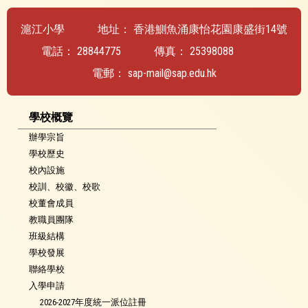
滬江小學
地址：
香港鰂魚涌康怡花園康盛街14號
電話：
28844775
傳真：
25398088
電郵：
sap-mail@sap.edu.hk
學校概覽
辦學宗旨
學校歷史
校內設施
校訓、校徽、校歌
校董會成員
教職員團隊
班級結構
學校發展
聯絡學校
入學申請
2026-2027年度統一派位註冊