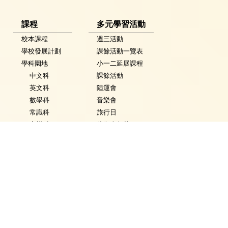
課程
多元學習活動
校本課程
週三活動
學校發展計劃
課餘活動一覽表
學科園地
小一二延展課程
中文科
課餘活動
英文科
陸運會
數學科
音樂會
常識科
旅行日
音樂科
藝術嘉年華
體育科
英語嘉年華
視覺藝術科
科技嘉年華
活動花絮
常識學習日
普通話科
普通話週
電腦科
數學週
圖書
體育日
銜接課程
Fancy Dress Day
資優教育
校園點滴