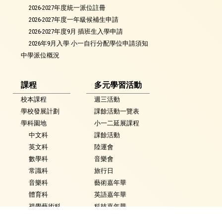
2026-2027年度統一派位註冊
2026-2027年度一年級候補生申請
2026-2027年度9月 插班生入學申請
2026年9月入學 小一自行分配學位申請須知
中學派位概況
課程
多元學習活動
校本課程
週三活動
學校發展計劃
課餘活動一覽表
學科園地
小一二延展課程
中文科
課餘活動
英文科
陸運會
數學科
音樂會
常識科
旅行日
音樂科
藝術嘉年華
體育科
英語嘉年華
視覺藝術科
科技嘉年華
活動花絮
常識學習日