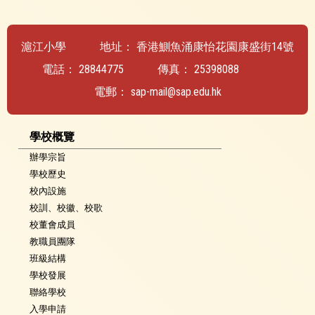
滬江小學
地址：
香港鰂魚涌康怡花園康盛街14號
電話：
28844775
傳真：
25398088
電郵：
sap-mail@sap.edu.hk
學校概覽
辦學宗旨
學校歷史
校內設施
校訓、校徽、校歌
校董會成員
教職員團隊
班級結構
學校發展
聯絡學校
入學申請