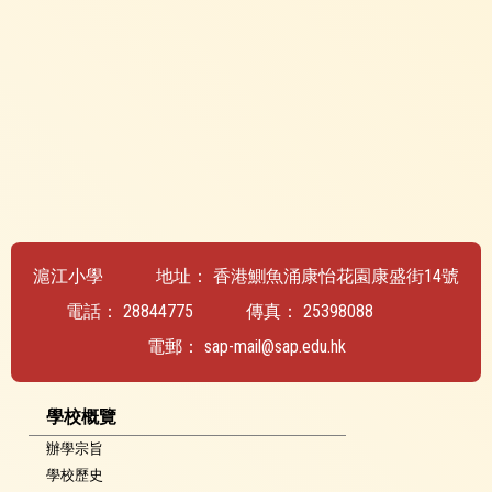
滬江小學
地址：
香港鰂魚涌康怡花園康盛街14號
電話：
28844775
傳真：
25398088
電郵：
sap-mail@sap.edu.hk
學校概覽
辦學宗旨
學校歷史