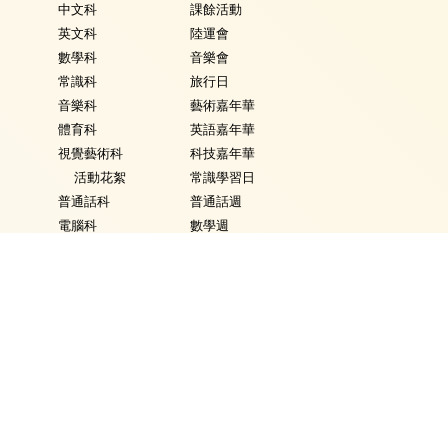
中文科
課餘活動
英文科
陸運會
數學科
音樂會
常識科
旅行日
音樂科
藝術嘉年華
體育科
英語嘉年華
視覺藝術科
科技嘉年華
活動花絮
常識學習日
普通話科
普通話週
電腦科
數學週
圖書
體育日
銜接課程
Fancy Dress Day
資優教育
校園點滴
環保教育
家課政策
評估政策
學生表現
學生資訊