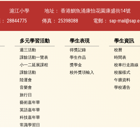
滬江小學
地址：
香港鰂魚涌康怡花園康盛街14號
話：
28844775
傳真：
25398088
電郵：
sap-mail@sap.e
多元學習活動
學生表現
學生資訊
週三活動
得獎記錄
校曆
課餘活動一覽表
學生作品
時間表
小一二延展課程
獎學金
校車行走路線
課餘活動
校外獎項輸入
校服樣式
陸運會
午膳資料
音樂會
學校通告
旅行日
藝術嘉年華
英語嘉年華
科技嘉年華
常識學習日
普通話週
數學週