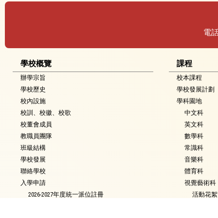
電
學校概覽
課程
辦學宗旨
校本課程
學校歷史
學校發展計劃
校內設施
學科園地
校訓、校徽、校歌
中文科
校董會成員
英文科
教職員團隊
數學科
班級結構
常識科
學校發展
音樂科
聯絡學校
體育科
入學申請
視覺藝術科
2026-2027年度統一派位註冊
活動花絮
2026-2027年度一年級候補生申請
普通話科
2026-2027年度9月 插班生入學申請
電腦科