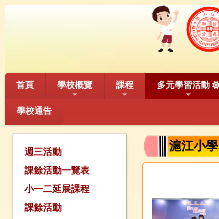
首頁
學校概覽
課程
多元學習活動
學校通告
滬江小學 
週三活動
課餘活動一覽表
小一二延展課程
課餘活動