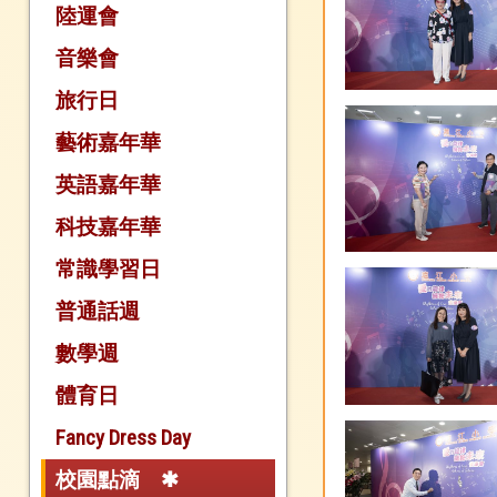
陸運會
音樂會
旅行日
藝術嘉年華
英語嘉年華
科技嘉年華
常識學習日
普通話週
數學週
體育日
Fancy Dress Day
校園點滴