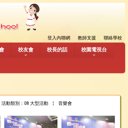
登入內聯網
教師支援
聯絡學校
會
校友會
校長的話
校園電視台
活動類別：08 大型活動
¦
音樂會