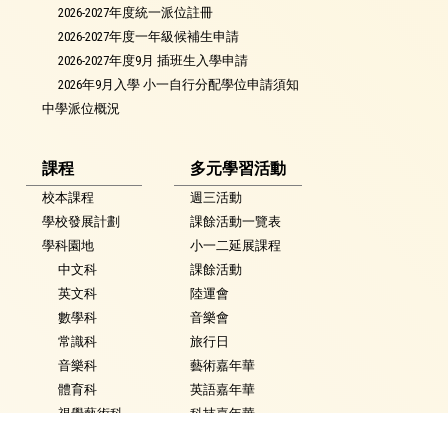
2026-2027年度統一派位註冊
2026-2027年度一年級候補生申請
2026-2027年度9月 插班生入學申請
2026年9月入學 小一自行分配學位申請須知
中學派位概況
課程
多元學習活動
校本課程
週三活動
學校發展計劃
課餘活動一覽表
學科園地
小一二延展課程
中文科
課餘活動
英文科
陸運會
數學科
音樂會
常識科
旅行日
音樂科
藝術嘉年華
體育科
英語嘉年華
視覺藝術科
科技嘉年華
活動花絮
常識學習日