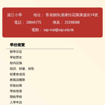
滬江小學
地址：
香港鰂魚涌康怡花園康盛街14號
電話：
28844775
傳真：
25398088
電郵：
sap-mail@sap.edu.hk
學校概覽
辦學宗旨
學校歷史
校內設施
校訓、校徽、校歌
校董會成員
教職員團隊
班級結構
學校發展
聯絡學校
入學申請