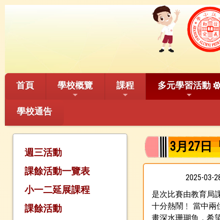
首頁
學校概覽
課程
多元學習活動
學校通告
3月27日
週三活動
課餘活動一覽表
2025-03-
小一二延展課程
是次比賽由教育局
十分熱鬧﹗ 當中兩
課餘活動
畫深水珊瑚魚，希