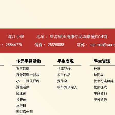
滬江小學
地址：
香港鰂魚涌康怡花園康盛街14號
話：
28844775
傳真：
25398088
電郵：
sap-mail@sap.e
多元學習活動
學生表現
學生資訊
週三活動
得獎記錄
校曆
課餘活動一覽表
學生作品
時間表
小一二延展課程
獎學金
校車行走路線
課餘活動
校外獎項輸入
校服樣式
陸運會
午膳資料
音樂會
學校通告
旅行日
藝術嘉年華