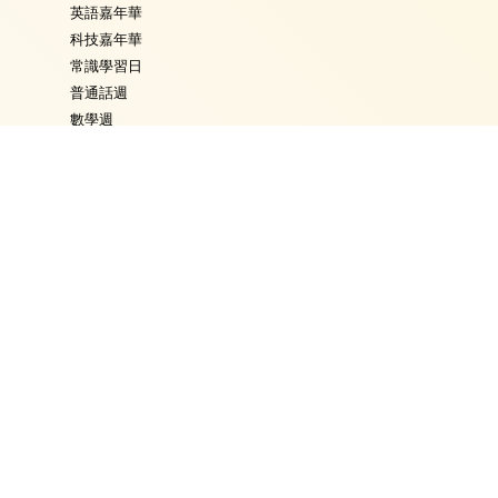
英語嘉年華
科技嘉年華
常識學習日
普通話週
數學週
體育日
Fancy Dress Day
校園點滴
學校通告