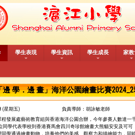
學生表現
學生資訊
學生成長
家教
「邊 學．邊 畫」海洋公園繪畫比賽2024_2
28 (星期五)
負責導師：胡詠敏老師
課程發展處藝術教育組與香港海洋公園合辦，今年參賽人數達一
位同學代表學校到香港賽馬會四川奇珍館繪畫大熊貓安安及可可（
望同學通過繪畫動物，培養他們的美感、觀察力和描繪能力，同