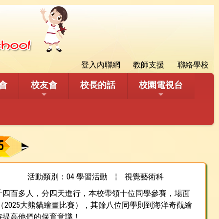
登入內聯網
教師支援
聯絡學校
會
校友會
校長的話
校園電視台
5
活動類別：04 學習活動
¦
視覺藝術科
千四百多人，分四天進行，本校帶領十位同學參賽，場面
2025大熊貓繪畫比賽），其餘八位同學則到海洋奇觀繪
時提高他們的保育意識﹗