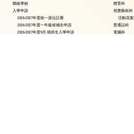
聯絡學校
體育科
入學申請
視覺藝術科
2026-2027年度統一派位註冊
活動花絮
2026-2027年度一年級候補生申請
普通話科
2026-2027年度9月 插班生入學申請
電腦科
2026年9月入學 小一自行分配學位申請須知
圖書
中學派位概況
銜接課程
資優教育
環保教育
家課政策
評估政策
校友會
校長的話
校園電視台
最新消息
簡介
會章
滬江頻道
委員名單
節目回顧
校友名單
節目回顧2025-2026
各屆聯絡人名單
節目回顧2024-2025