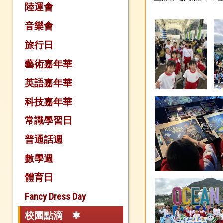
陸運會
音樂會
旅行日
藝術嘉年華
英語嘉年華
科技嘉年華
常識學習日
普通話週
數學週
體育日
Fancy Dress Day
校園點滴