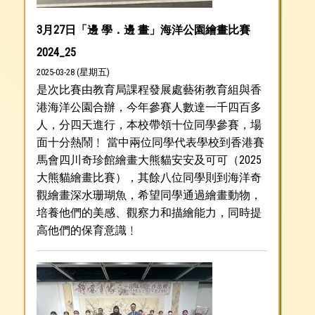
3月27日「邊 學．邊 畫」海洋公園繪畫比賽
2024_25
2025-03-28 (星期五)
是次比賽由教育局課程發展處藝術教育組與香
港海洋公園合辦，今年參賽人數達一千四百多
人，分四天進行，本校帶領十位同學參賽，場
面十分熱鬧﹗ 當中兩位同學代表學校到香港賽
馬會四川奇珍館繪畫大熊貓安安及可可（2025
大熊貓繪畫比賽），其餘八位同學則到海洋奇
觀繪畫深水珊瑚魚，希望同學通過繪畫動物，
培養他們的美感、觀察力和描繪能力，同時提
高他們的保育意識﹗