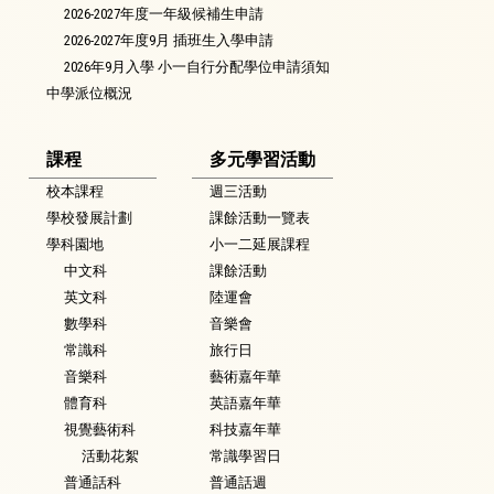
2026-2027年度一年級候補生申請
2026-2027年度9月 插班生入學申請
2026年9月入學 小一自行分配學位申請須知
中學派位概況
課程
多元學習活動
校本課程
週三活動
學校發展計劃
課餘活動一覽表
學科園地
小一二延展課程
中文科
課餘活動
英文科
陸運會
數學科
音樂會
常識科
旅行日
音樂科
藝術嘉年華
體育科
英語嘉年華
視覺藝術科
科技嘉年華
活動花絮
常識學習日
普通話科
普通話週