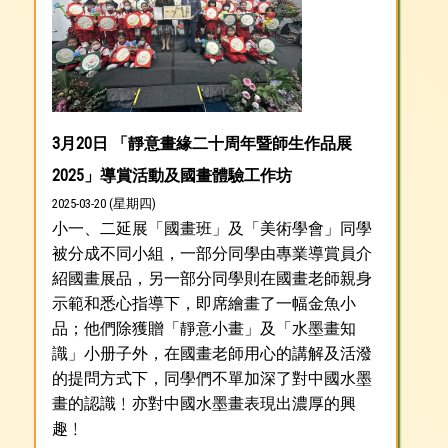
3月20日 「靜意畫緣二十周年暨師生作品展
2025」導賞活動及國畫體驗工作坊
2025-03-20 (星期四)
小一、二延展「國畫班」及「美術學會」同學
被分成不同小組，一部分同學由專業導賞員介
紹國畫展品，另一部分同學則在國畫老師親身
示範和悉心指導下，即席繪畫了一幅金魚小
品；他們除獲贈「靜意小畫」及「水墨畫知
識」小册子外，在國畫老師用心的講解及活潑
的提問方式下，同學們不單加深了對中國水墨
畫的認識﹗亦對中國水墨畫表現出濃厚的興
趣﹗