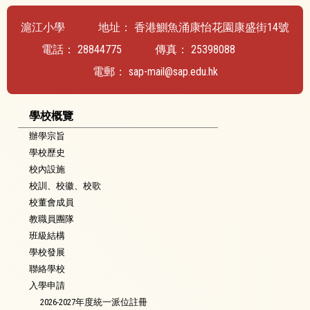
滬江小學
地址：
香港鰂魚涌康怡花園康盛街14號
電話：
28844775
傳真：
25398088
電郵：
sap-mail@sap.edu.hk
學校概覽
辦學宗旨
學校歷史
校內設施
校訓、校徽、校歌
校董會成員
教職員團隊
班級結構
學校發展
聯絡學校
入學申請
2026-2027年度統一派位註冊