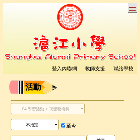
T
登入內聯網
教師支援
聯絡學校
活動
至今