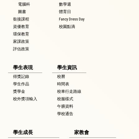
電腦科
數學週
圖書
體育日
銜接課程
Fancy Dress Day
資優教育
校園點滴
環保教育
家課政策
評估政策
學生表現
學生資訊
得獎記錄
校曆
學生作品
時間表
獎學金
校車行走路線
校外獎項輸入
校服樣式
午膳資料
學校通告
學生成長
家教會