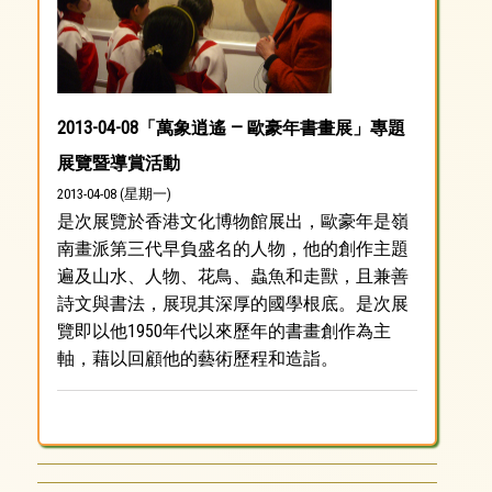
2013-04-08「萬象逍遙 — 歐豪年書畫展」專題
展覽暨導賞活動
2013-04-08 (星期一)
是次展覽於香港文化博物館展出，歐豪年是嶺
南畫派第三代早負盛名的人物，他的創作主題
遍及山水、人物、花鳥、蟲魚和走獸，且兼善
詩文與書法，展現其深厚的國學根底。是次展
覽即以他1950年代以來歷年的書畫創作為主
軸，藉以回顧他的藝術歷程和造詣。