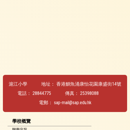
滬江小學
地址：
香港鰂魚涌康怡花園康盛街14號
電話：
28844775
傳真：
25398088
電郵：
sap-mail@sap.edu.hk
學校概覽
辦學宗旨