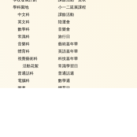
學科園地
小一二延展課程
中文科
課餘活動
英文科
陸運會
數學科
音樂會
常識科
旅行日
音樂科
藝術嘉年華
體育科
英語嘉年華
視覺藝術科
科技嘉年華
活動花絮
常識學習日
普通話科
普通話週
電腦科
數學週
圖書
體育日
銜接課程
Fancy Dress Day
資優教育
校園點滴
環保教育
家課政策
評估政策