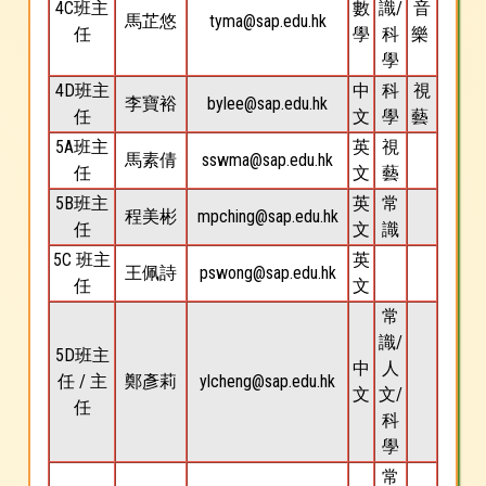
4C班主
數
識/
音
馬芷悠
tyma@sap.edu.hk
任
學
科
樂
學
4D班主
中
科
視
李寶裕
bylee@sap.edu.hk
任
文
學
藝
5A班主
英
視
馬素倩
sswma@sap.edu.hk
任
文
藝
5B班主
英
常
程美彬
mpching@sap.edu.hk
任
文
識
5C 班主
英
王佩詩
pswong@sap.edu.hk
任
文
常
識/
5D班主
中
人
任 / 主
鄭彥莉
ylcheng@sap.edu.hk
文
文/
任
科
學
常