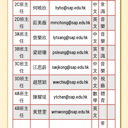
2C班主
中
常
何曉欣
hyho@sap.edu.hk
任
文
識
2D班主
英
音
莊美薇
mmchong@sap.edu.hk
任
文
樂
3A班主
中
音
曾樂欣
lytsang@sap.edu.hk
任
文
樂
3B班主
英
常
梁碧珊
psleung@sap.edu.hk
任
文
識
3C班主
中
音
江思蔚
swjkong@sap.edu.hk
任
文
樂
3D班主
中
視
趙慧穎
wwchiu@sap.edu.hk
任
文
藝
4A班主
數
體
陳耀珽
ytchan@sap.edu.hk
任
學
育
4B班主
英
黃慧雯
wmwong@sap.edu.hk
任
文
常