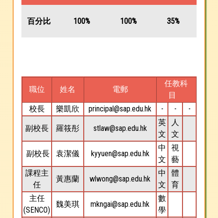
百分比
100%
100%
35%
任教科
職位
姓名
電郵
目
校長
樂凱欣
principal@sap.edu.hk
-
-
-
英
人
副校長
羅筱彤
stlaw@sap.edu.hk
文
文
中
視
副校長
袁潔儀
kyyuen@sap.edu.hk
文
藝
課程主
中
體
黃惠蘭
wlwong@sap.edu.hk
任
文
育
主任
數
魏美琪
mkngai@sap.edu.hk
(SENCO)
學