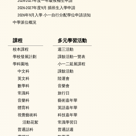
2026-2027年度一年級候補生申請
2026-2027年度9月 插班生入學申請
2026年9月入學 小一自行分配學位申請須知
中學派位概況
課程
多元學習活動
校本課程
週三活動
學校發展計劃
課餘活動一覽表
學科園地
小一二延展課程
中文科
課餘活動
英文科
陸運會
數學科
音樂會
常識科
旅行日
音樂科
藝術嘉年華
體育科
英語嘉年華
視覺藝術科
科技嘉年華
活動花絮
常識學習日
普通話科
普通話週