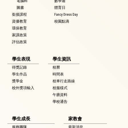
電腦科
數學週
圖書
體育日
銜接課程
Fancy Dress Day
資優教育
校園點滴
環保教育
家課政策
評估政策
學生表現
學生資訊
得獎記錄
校曆
學生作品
時間表
獎學金
校車行走路線
校外獎項輸入
校服樣式
午膳資料
學校通告
學生成長
家教會
服務團隊
最新消息