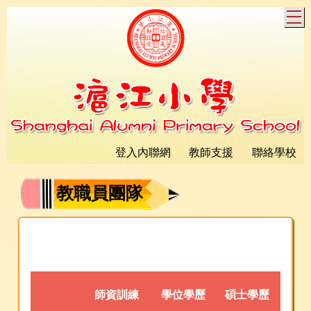
T
登入內聯網
教師支援
聯絡學校
教職員團隊
師資訓練
學位學歷
碩士學歷