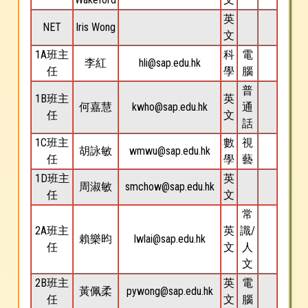
英
NET
Iris Wong
文
1A班主
科
電
李紅
hli@sap.edu.hk
任
學
腦
普
1B班主
英
何嘉慧
kwho@sap.edu.hk
通
任
文
話
1C班主
數
視
胡詠敏
wmwu@sap.edu.hk
任
學
藝
1D班主
英
周淑敏
smchow@sap.edu.hk
任
文
常
2A班主
英
識/
賴樂昀
lwlai@sap.edu.hk
任
文
人
文
2B班主
英
電
黃佩柔
pywong@sap.edu.hk
任
文
腦