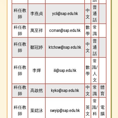
普
科任教
中
李燕貞
ycli@sap.edu.hk
通
師
文
話
科任教
數
常
萬至祥
ccman@sap.edu.hk
師
學
識
普
科任教
中
鄒冠婷
ktchow@sap.edu.hk
通
師
文
話
常
科任教
數
識/
李燁
ili@sap.edu.hk
師
學
人
文
科任教
中
常
體
高啟然
kyko@sap.edu.hk
師
文
識
育
常
科任教
英
識/
電
葉鍶泳
swyip@sap.edu.hk
師
文
科
腦