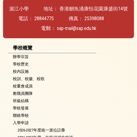
滬江小學
地址：
香港鰂魚涌康怡花園康盛街14號
電話：
28844775
傳真：
25398088
電郵：
sap-mail@sap.edu.hk
學校概覽
辦學宗旨
學校歷史
校內設施
校訓、校徽、校歌
校董會成員
教職員團隊
班級結構
學校發展
聯絡學校
入學申請
2026-2027年度統一派位註冊