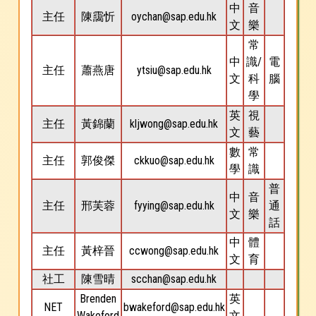
中
音
主任
陳靄忻
oychan@sap.edu.hk
文
樂
常
中
識/
電
主任
蕭燕唐
ytsiu@sap.edu.hk
文
科
腦
學
英
視
主任
黃錦蘭
kljwong@sap.edu.hk
文
藝
數
常
主任
郭俊傑
ckkuo@sap.edu.hk
學
識
普
中
音
主任
邢芙蓉
fyying@sap.edu.hk
通
文
樂
話
中
體
主任
黃梓晉
ccwong@sap.edu.hk
文
育
社工
陳雪晴
scchan@sap.edu.hk
Brenden
英
NET
bwakeford@sap.edu.hk
Wakeford
文