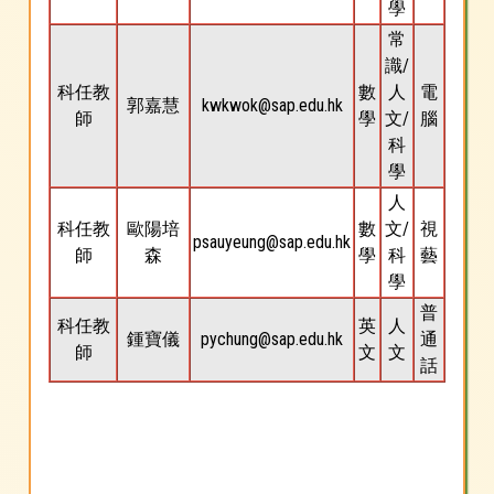
學
常
識/
科任教
數
人
電
郭嘉慧
kwkwok@sap.edu.hk
師
學
文/
腦
科
學
人
科任教
歐陽培
數
文/
視
psauyeung@sap.edu.hk
師
森
學
科
藝
學
普
科任教
英
人
鍾寶儀
pychung@sap.edu.hk
通
師
文
文
話