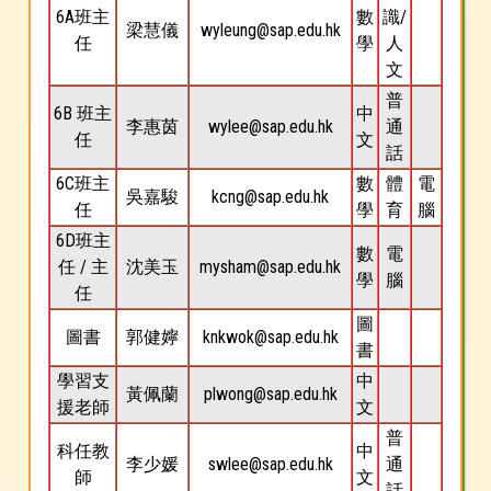
6A班主
數
識/
梁慧儀
wyleung@sap.edu.hk
任
學
人
文
普
6B 班主
中
李惠茵
wylee@sap.edu.hk
通
任
文
話
6C班主
數
體
電
吳嘉駿
kcng@sap.edu.hk
任
學
育
腦
6D班主
數
電
任 / 主
沈美玉
mysham@sap.edu.hk
學
腦
任
圖
圖書
郭健嬣
knkwok@sap.edu.hk
書
學習支
中
黃佩蘭
plwong@sap.edu.hk
援老師
文
普
科任教
中
李少媛
swlee@sap.edu.hk
通
師
文
話